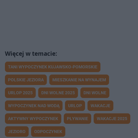
TANI WYPOCZYNEK KUJAWSKO-POMORSKIE
POLSKIE JEZIORA
MIESZKANIE NA WYNAJEM
URLOP 2025
DNI WOLNE 2025
DNI WOLNE
WYPOCZYNEK NAD WODĄ
URLOP
WAKACJE
AKTYWNY WYPOCZYNEK
PŁYWANIE
WAKACJE 2025
JEZIORO
ODPOCZYNEK