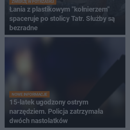
ZWIERZĘ W POTRZASKU
Łania z plastikowym "kołnierzem"
spaceruje po stolicy Tatr. Służby są
bezradne
NOWE INFORMACJE
15-latek ugodzony ostrym
narzędziem. Policja zatrzymała
dwóch nastolatków