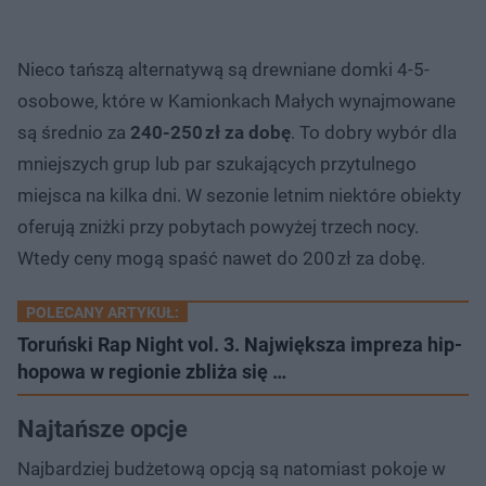
Nieco tańszą alternatywą są drewniane domki 4-5-
osobowe, które w Kamionkach Małych wynajmowane
są średnio za
240-250 zł za dobę
. To dobry wybór dla
mniejszych grup lub par szukających przytulnego
miejsca na kilka dni. W sezonie letnim niektóre obiekty
oferują zniżki przy pobytach powyżej trzech nocy.
Wtedy ceny mogą spaść nawet do 200 zł za dobę.
POLECANY ARTYKUŁ:
Toruński Rap Night vol. 3. Największa impreza hip-
hopowa w regionie zbliża się …
Najtańsze opcje
Najbardziej budżetową opcją są natomiast pokoje w