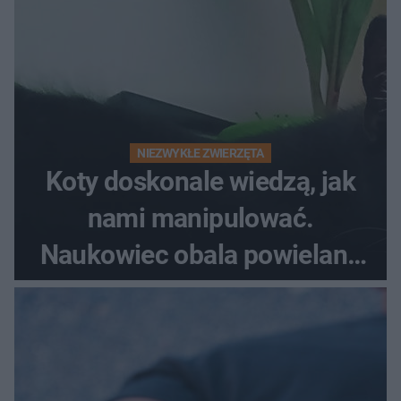
NIEZWYKŁE ZWIERZĘTA
Koty doskonale wiedzą, jak
nami manipulować.
Naukowiec obala powielane
od lat mity na ich temat