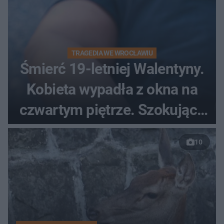
TRAGEDIA WE WROCŁAWIU
Śmierć 19-letniej Walentyny.
Kobieta wypadła z okna na
czwartym piętrze. Szokujące
nagranie trafiło do sieci
10