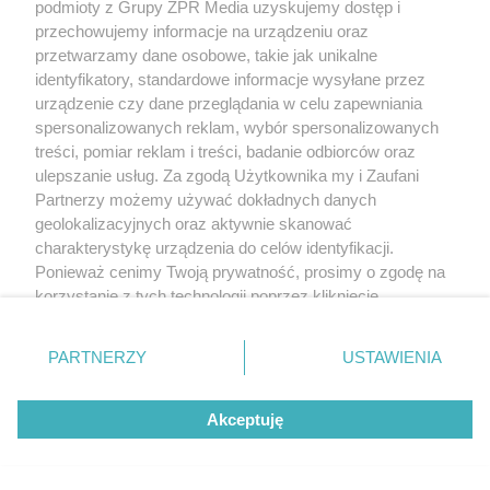
podmioty z Grupy ZPR Media uzyskujemy dostęp i
Żaden utwór zamieszczony w serwisie nie może być powielany i
przechowujemy informacje na urządzeniu oraz
rozpowszechniany lub dalej rozpowszechniany w jakikolwiek sposób (w
tym także elektroniczny lub mechaniczny) na jakimkolwiek polu
przetwarzamy dane osobowe, takie jak unikalne
eksploatacji w jakiejkolwiek formie, włącznie z umieszczaniem w Internecie
identyfikatory, standardowe informacje wysyłane przez
bez pisemnej zgody właściciela praw. Jakiekolwiek użycie lub
wykorzystanie utworów w całości lub w części z naruszeniem prawa, tzn.
urządzenie czy dane przeglądania w celu zapewniania
bez właściwej zgody, jest zabronione pod groźbą kary i może być ścigane
spersonalizowanych reklam, wybór spersonalizowanych
prawnie.
treści, pomiar reklam i treści, badanie odbiorców oraz
ulepszanie usług. Za zgodą Użytkownika my i Zaufani
Partnerzy możemy używać dokładnych danych
geolokalizacyjnych oraz aktywnie skanować
charakterystykę urządzenia do celów identyfikacji.
Ponieważ cenimy Twoją prywatność, prosimy o zgodę na
O nas
korzystanie z tych technologii poprzez kliknięcie
„Akceptuję”. Zgoda jest dobrowolna i zawsze możesz ją
Informacje prawne
zmienić/wycofać klikając przycisk ustawień prywatności
PARTNERZY
USTAWIENIA
znajdujący się w lewym dolnym rogu strony
. Niektóre
Nasze serwisy
rodzaje przetwarzania danych nie wymagają zgody
Akceptuję
© 2026 Grupa ZPR Media
użytkownika, ale masz prawo sprzeciwić się takiemu
przetwarzaniu. Preferencje będą miały zastosowanie tylko
na tej witrynie.