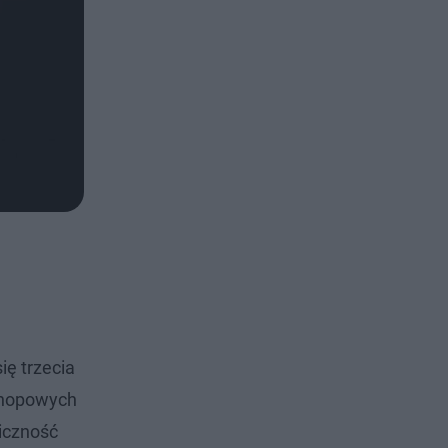
ię trzecia
iphopowych
iczność