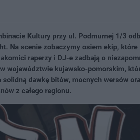
binacie Kultury przy ul. Podmurnej 1/3 od
ght. Na scenie zobaczymy osiem ekip, które
nakomici raperzy i DJ-e zadbają o niezapom
u w województwie kujawsko-pomorskim, któ
na solidną dawkę bitów, mocnych wersów or
anów z całego regionu.