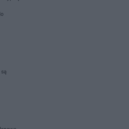
do
 są