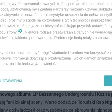
klam, wybór spersonalizowanych treści, pomiar reklam i treści, bad
 zgodą Użytkownika my i Zaufani Partnerzy możemy używać dokład
az aktywnie skanować charakterystykę urządzenia do celów identyfi
ść, prosimy o zgodę na korzystanie z tych technologii poprzez klikn
a i zawsze możesz ją zmienić/wycofać klikając przycisk ustawień pr
ogu strony
. Niektóre rodzaje przetwarzania danych nie wymagaj
iwić się takiemu przetwarzaniu. Preferencje będą miały zastosowanie
szymi informacjami, abyś mógł świadomie i komfortowo korzystać z
gółowe informacje dotyczące przetwarzania Twoich danych znajdzi
s
oraz po kliknięciu w „Ustawienia”.
USTAWIENIA
nowego albumu LP Bezsennego Undergroundu i Kozira p
kają fani lokalnej sceny. Warto dodać, że
Toruński Rap Nig
miany doświadczeń oraz wspólnego celebrowania hiphopo