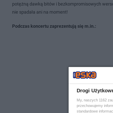
potężną dawką bitów i bezkompromisowych wersów,
nie spadała ani na moment!
Podczas koncertu zaprezentują się m.in.:
Drogi Użytkow
My, naszych 1162 zau
przechowujemy informa
standardowe informac