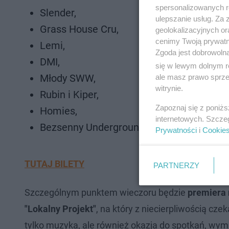
spersonalizowanych re
Slender,
ulepszanie usług. Za
Grass House Cru,
geolokalizacyjnych or
cenimy Twoją prywatno
Lemi,
Zgoda jest dobrowoln
DMI,
się w lewym dolnym r
Młody SWW,
ale masz prawo sprzec
witrynie.
Rubin i Kiper,
Zapoznaj się z poniż
Homies,
internetowych. Szcze
Bezsenny Underground i Koziro.
Prywatności
i
Cookie
TUTAJ BILETY
PARTNERZY
Szczególnym punktem wieczoru będzie
premiera 
"Lokalny Projekt"
, na który z niecierpliwością cze
tylko muzyka, ale również okazja do spotkań, wy