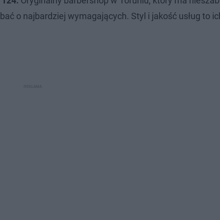
 124.
Oryginalny barbershop w Toruniu, który ma niesza
bać o najbardziej wymagających. Styl i jakość usług to ic