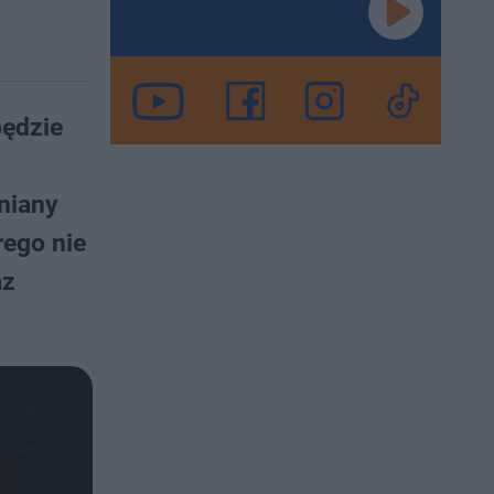
będzie
niany
rego nie
az