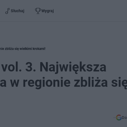
Słuchaj
Wygraj
e zbliża się wielkimi krokami!
vol. 3. Największa
 w regionie zbliża si
Do