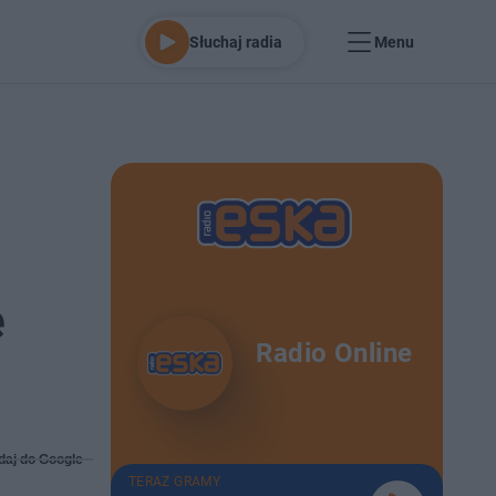
Słuchaj radia
Menu
ę
Radio Online
daj do Google
TERAZ GRAMY