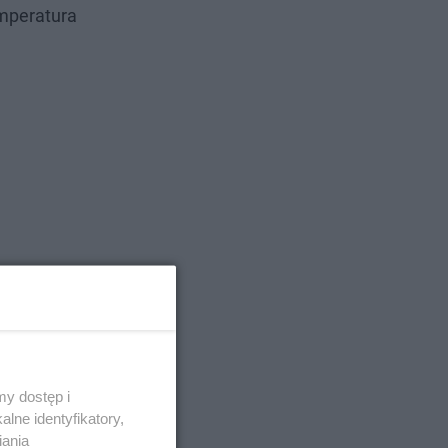
emperatura
y dostęp i
lne identyfikatory,
iania