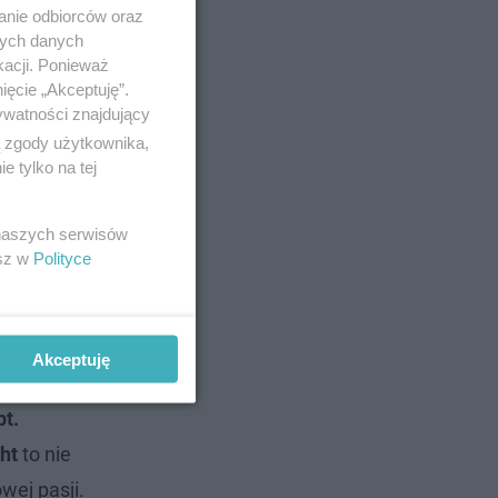
anie odbiorców oraz
nych danych
kacji. Ponieważ
ięcie „Akceptuję”.
ywatności znajdujący
ą zgody użytkownika,
 tylko na tej
 naszych serwisów
esz w
Polityce
Akceptuję
t.
ht
to nie
wej pasji.