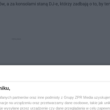
 a za konsolami staną DJ-e, którzy zadbają o to, by t
niku,
fanych partnerów oraz inne podmioty z Grupy ZPR Media uzyskujem
cje na urządzeniu oraz przetwarzamy dane osobowe, takie jak unika
je wysyłane przez urządzenie czy dane przeglądania w celu zapewn