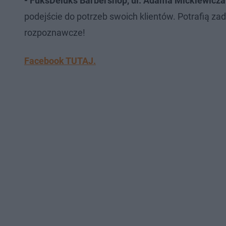
- FuksDeluks Barbershop,
ul. Adama Mickiewicza
podejście do potrzeb swoich klientów. Potrafią zad
rozpoznawcze!
Facebook TUTAJ.