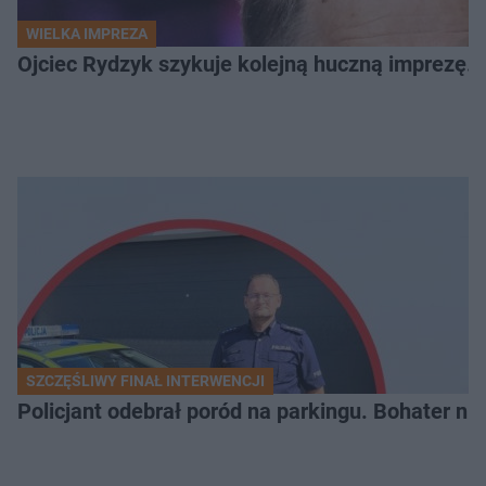
WIELKA IMPREZA
Ojciec Rydzyk szykuje kolejną huczną imprezę. 
SZCZĘŚLIWY FINAŁ INTERWENCJI
Policjant odebrał poród na parkingu. Bohater ni