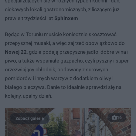
specjalizujących się w różnych typach kuchni i dań,
ciekawych lokali gastronomicznych, z liczącym już
prawie trzydzieści lat
Sphinxem
Będąc w Toruniu musicie koniecznie skosztować
przepysznej musaki, a więc zajrzeć obowiązkowo do
Nowej 22
, gdzie podają przepyszne jadło, dobre wina i
piwo, a także wspaniałe gazpacho, czyli pyszny i super
orzeźwiający chłodnik, podawany z surowych
pomidorów i innych warzyw z dodatkiem oliwy i
białego pieczywa. Danie to idealnie sprawdzi się na
kolejny, upalny dzień.
16