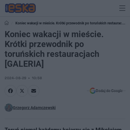
Koniec wakacji w mieście. Krótki przewodnik po toruńskich restauracjach
[GALERIA]
Koniec wakacji w mieście.
Krótki przewodnik po
toruńskich restauracjach
[GALERIA]
2024-08-29
10:58
Dodaj do Google
Grzegorz Adamczewski
Toruń niemal każdemu kojarzy się z Mikołajem