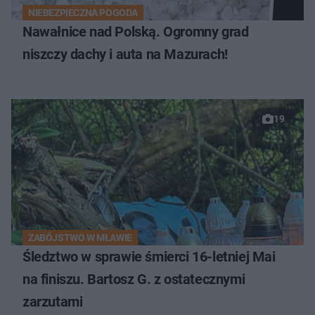
NIEBEZPIECZNA POGODA
Nawałnice nad Polską. Ogromny grad
niszczy dachy i auta na Mazurach!
19
ZABÓJSTWO W MŁAWIE
Śledztwo w sprawie śmierci 16-letniej Mai
na finiszu. Bartosz G. z ostatecznymi
zarzutami