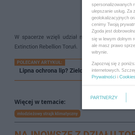
spersonalizowanych re
ulepszanie usług. Za
geolokalizacyjnych or
cenimy Twoją prywatno
Zgoda jest dobrowoln
W spacerze wzięli udział młodzi z Klimatyczne
się w lewym dolnym r
ale masz prawo sprzec
Extinction Rebellion Toruń.
witrynie.
POLECANY ARTYKUŁ:
Zapoznaj się z poniż
Lipna ochrona lip? Zielony Toruń wytyka 
internetowych. Szcze
Prywatności
i
Cookie
PARTNERZY
młodzieżowy strajk klimatyczny
NAJNOWSZE Z DZIAŁU TO