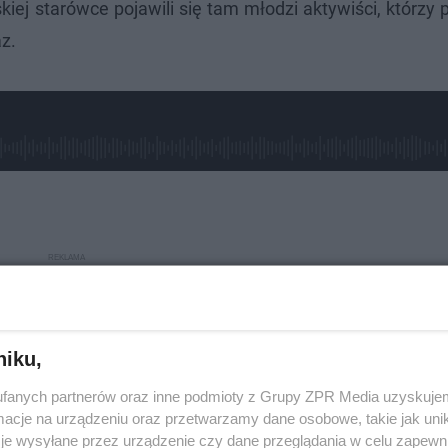
iej starówce pojawili się tam młodzi aktywiści, którzy 
z.
niku,
fanych partnerów oraz inne podmioty z Grupy ZPR Media uzyskujem
cje na urządzeniu oraz przetwarzamy dane osobowe, takie jak unika
je wysyłane przez urządzenie czy dane przeglądania w celu zapewn