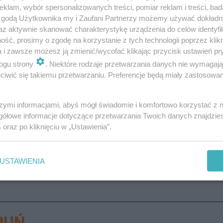
klam, wybór spersonalizowanych treści, pomiar reklam i treści, bad
 zgodą Użytkownika my i Zaufani Partnerzy możemy używać dokład
az aktywnie skanować charakterystykę urządzenia do celów identyfi
ść, prosimy o zgodę na korzystanie z tych technologii poprzez klikn
a i zawsze możesz ją zmienić/wycofać klikając przycisk ustawień pr
go Kopernika, Młodzieżowego Strajku Klimatycznego 
ogu strony
. Niektóre rodzaje przetwarzania danych nie wymagaj
iwić się takiemu przetwarzaniu. Preferencje będą miały zastosowanie
szymi informacjami, abyś mógł świadomie i komfortowo korzystać z
błędy wykonawcy [ZDJĘCIA, AUDIO]
gółowe informacje dotyczące przetwarzania Twoich danych znajdzi
s
oraz po kliknięciu w „Ustawienia”.
USTAWIENIA
RUŃ