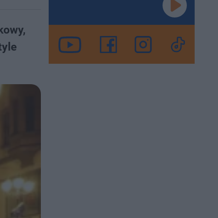
kowy,
tyle