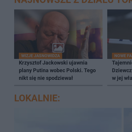
WIZJE JASNOWIDZA
NOWE F
Krzysztof Jackowski ujawnia
Tajemnic
plany Putina wobec Polski. Tego
Dziewcz
nikt się nie spodziewał
w jej w
LOKALNIE: