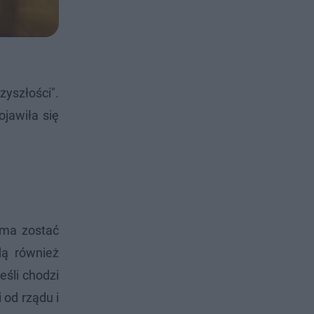
zyszłości".
ojawiła się
 ma zostać
dą również
eśli chodzi
 od rządu i