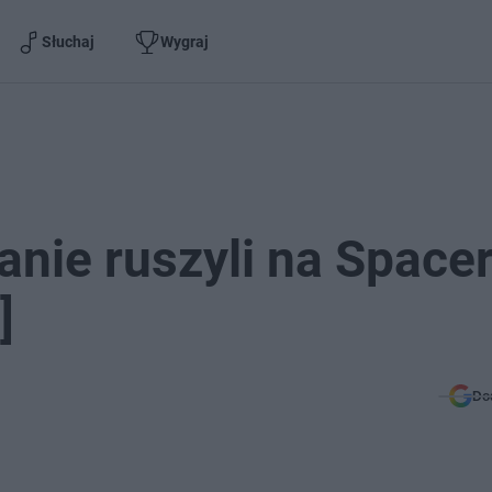
Słuchaj
Wygraj
ianie ruszyli na Spacer
]
Do