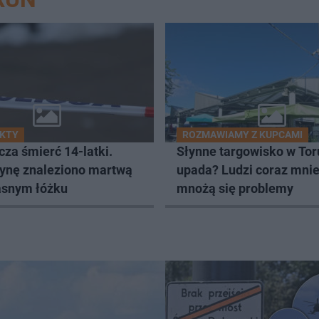
AKTY
ROZMAWIAMY Z KUPCAMI
za śmierć 14-latki.
Słynne targowisko w Tor
ynę znaleziono martwą
upada? Ludzi coraz mnie
łasnym łóżku
mnożą się problemy