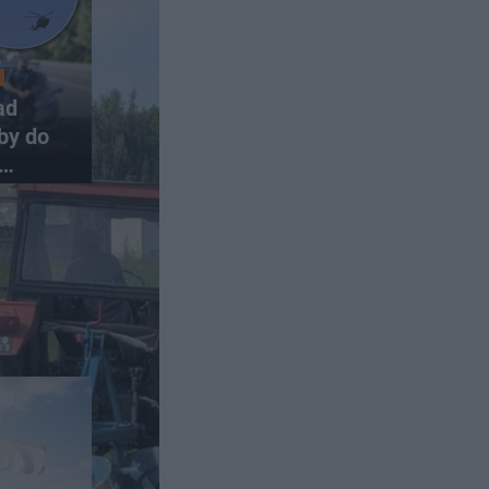
ad
by do