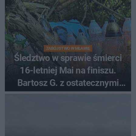
ZABÓJSTWO W MŁAWIE
Śledztwo w sprawie śmierci
16-letniej Mai na finiszu.
Bartosz G. z ostatecznymi
zarzutami