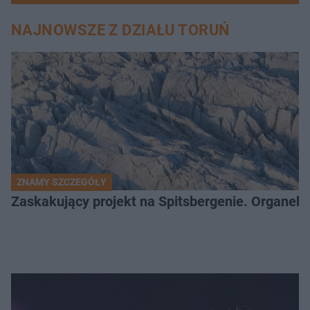
NAJNOWSZE Z DZIAŁU TORUŃ
ZNAMY SZCZEGÓŁY
Zaskakujący projekt na Spitsbergenie. Organek