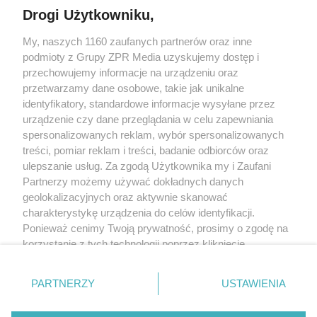
Drogi Użytkowniku,
My, naszych 1160 zaufanych partnerów oraz inne
Żaden utwór zamieszczony w serwisie nie może być powielany i
podmioty z Grupy ZPR Media uzyskujemy dostęp i
rozpowszechniany lub dalej rozpowszechniany w jakikolwiek sposób (w
tym także elektroniczny lub mechaniczny) na jakimkolwiek polu
przechowujemy informacje na urządzeniu oraz
eksploatacji w jakiejkolwiek formie, włącznie z umieszczaniem w Internecie
przetwarzamy dane osobowe, takie jak unikalne
bez pisemnej zgody właściciela praw. Jakiekolwiek użycie lub
wykorzystanie utworów w całości lub w części z naruszeniem prawa, tzn.
identyfikatory, standardowe informacje wysyłane przez
bez właściwej zgody, jest zabronione pod groźbą kary i może być ścigane
urządzenie czy dane przeglądania w celu zapewniania
prawnie.
spersonalizowanych reklam, wybór spersonalizowanych
treści, pomiar reklam i treści, badanie odbiorców oraz
ulepszanie usług. Za zgodą Użytkownika my i Zaufani
Partnerzy możemy używać dokładnych danych
geolokalizacyjnych oraz aktywnie skanować
charakterystykę urządzenia do celów identyfikacji.
O nas
Ponieważ cenimy Twoją prywatność, prosimy o zgodę na
korzystanie z tych technologii poprzez kliknięcie
Informacje prawne
„Akceptuję”. Zgoda jest dobrowolna i zawsze możesz ją
zmienić/wycofać klikając przycisk ustawień prywatności
Nasze serwisy
PARTNERZY
USTAWIENIA
znajdujący się w lewym dolnym rogu strony
. Niektóre
rodzaje przetwarzania danych nie wymagają zgody
© 2026 Grupa ZPR Media