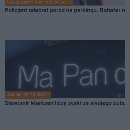
SZCZĘŚLIWY FINAŁ INTERWENCJI
Policjant odebrał poród na parkingu. Bohater ni
JAK MU IDZIE BIZNES?
Sławomir Mentzen liczy zyski ze swojego pubu.