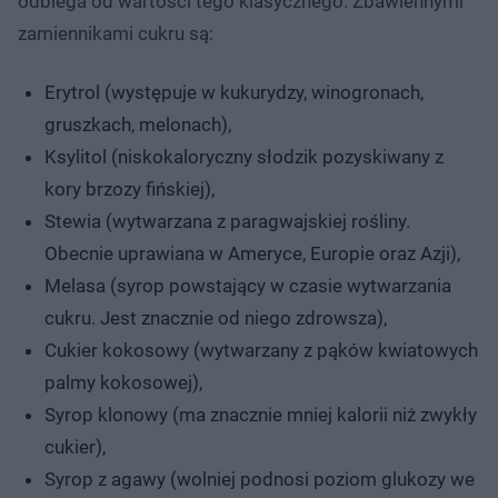
odbiega od wartości tego klasycznego. Zbawiennymi
zamiennikami cukru są:
Erytrol (występuje w kukurydzy, winogronach,
gruszkach, melonach),
Ksylitol (niskokaloryczny słodzik pozyskiwany z
kory brzozy fińskiej),
Stewia (wytwarzana z paragwajskiej rośliny.
Obecnie uprawiana w Ameryce, Europie oraz Azji),
Melasa (syrop powstający w czasie wytwarzania
cukru. Jest znacznie od niego zdrowsza),
Cukier kokosowy (wytwarzany z pąków kwiatowych
palmy kokosowej),
Syrop klonowy (ma znacznie mniej kalorii niż zwykły
cukier),
Syrop z agawy (wolniej podnosi poziom glukozy we