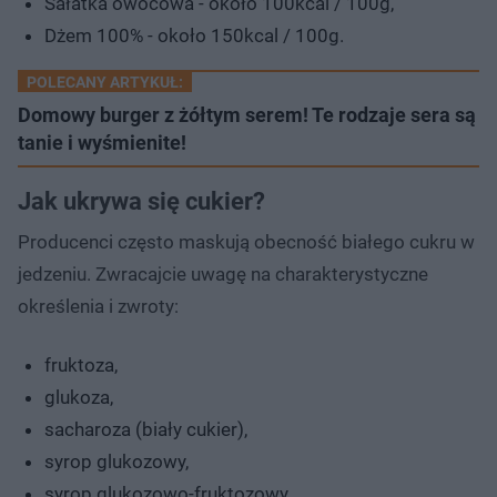
Sałatka owocowa - około 100kcal / 100g,
Dżem 100% - około 150kcal / 100g.
POLECANY ARTYKUŁ:
Domowy burger z żółtym serem! Te rodzaje sera są
tanie i wyśmienite!
Jak ukrywa się cukier?
Producenci często maskują obecność białego cukru w
jedzeniu. Zwracajcie uwagę na charakterystyczne
określenia i zwroty:
fruktoza,
glukoza,
sacharoza (biały cukier),
syrop glukozowy,
syrop glukozowo-fruktozowy.