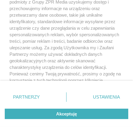
podmioty z Grupy ZPR Media uzyskujemy dostęp i
przechowujemy informacje na urządzeniu oraz
przetwarzamy dane osobowe, takie jak unikalne
identyfikatory, standardowe informacje wysyłane przez
urządzenie czy dane przeglądania w celu zapewniania
spersonalizowanych reklam, wybór spersonalizowanych
treści, pomiar reklam i treści, badanie odbiorców oraz
Żaden utwór zamieszczony w serwisie nie może być powielany i
rozpowszechniany lub dalej rozpowszechniany w jakikolwiek sposób (w
ulepszanie usług. Za zgodą Użytkownika my i Zaufani
tym także elektroniczny lub mechaniczny) na jakimkolwiek polu
Partnerzy możemy używać dokładnych danych
eksploatacji w jakiejkolwiek formie, włącznie z umieszczaniem w Internecie
bez pisemnej zgody właściciela praw. Jakiekolwiek użycie lub
geolokalizacyjnych oraz aktywnie skanować
wykorzystanie utworów w całości lub w części z naruszeniem prawa, tzn.
charakterystykę urządzenia do celów identyfikacji.
bez właściwej zgody, jest zabronione pod groźbą kary i może być ścigane
Ponieważ cenimy Twoją prywatność, prosimy o zgodę na
prawnie.
korzystanie z tych technologii poprzez kliknięcie
„Akceptuję”. Zgoda jest dobrowolna i zawsze możesz ją
zmienić/wycofać klikając przycisk ustawień prywatności
PARTNERZY
USTAWIENIA
znajdujący się w lewym dolnym rogu strony
. Niektóre
rodzaje przetwarzania danych nie wymagają zgody
Akceptuję
użytkownika, ale masz prawo sprzeciwić się takiemu
O nas
przetwarzaniu. Preferencje będą miały zastosowanie tylko
na tej witrynie.
Informacje prawne