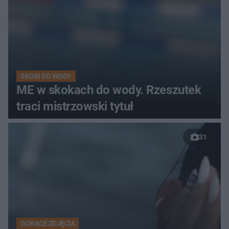
SKOKI DO WODY
ME w skokach do wody. Rzeszutek
traci mistrzowski tytuł
31
GORĄCE ZDJĘCIA