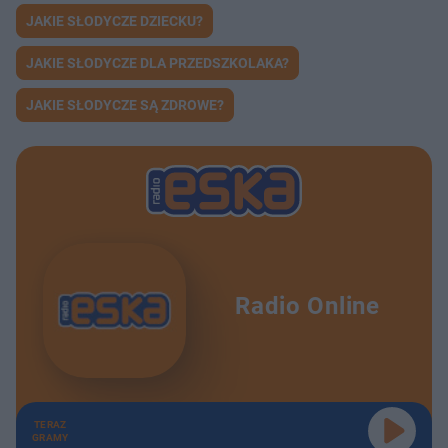
JAKIE SŁODYCZE DZIECKU?
JAKIE SŁODYCZE DLA PRZEDSZKOLAKA?
JAKIE SŁODYCZE SĄ ZDROWE?
Radio Online
TERAZ
GRAMY