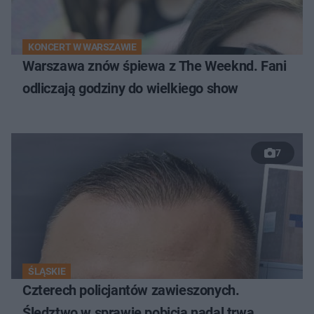
KONCERT W WARSZAWIE
Warszawa znów śpiewa z The Weeknd. Fani
odliczają godziny do wielkiego show
7
ŚLĄSKIE
Czterech policjantów zawieszonych.
Śledztwo w sprawie pobicia nadal trwa