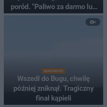
poród. "Paliwo za darmo lub
50 %!"
6
WIADOMOŚCI
Wszedł do Bugu, chwilę
później zniknął. Tragiczny
finał kąpieli