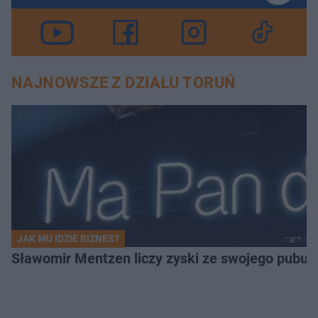
NAJNOWSZE Z DZIAŁU TORUŃ
JAK MU IDZIE BIZNES?
Sławomir Mentzen liczy zyski ze swojego pubu.