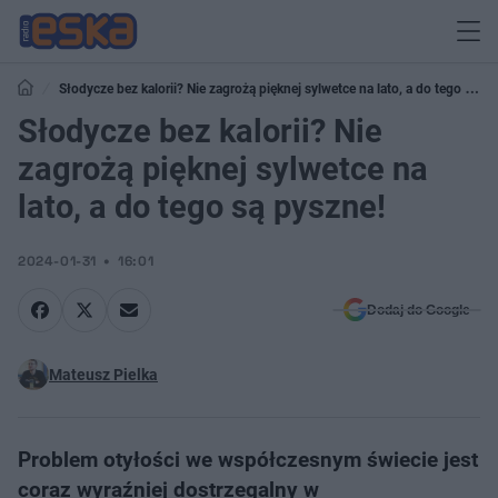
Słodycze bez kalorii? Nie zagrożą pięknej sylwetce na lato, a do tego są
pyszne!
Słodycze bez kalorii? Nie
zagrożą pięknej sylwetce na
lato, a do tego są pyszne!
2024-01-31
16:01
Dodaj do Google
Mateusz Pielka
Problem otyłości we współczesnym świecie jest
coraz wyraźniej dostrzegalny w