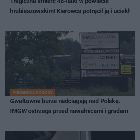
Tragiczna śmierć 46-latki w powiecie
hrubieszowskim! Kierowca potrącił ją i uciekł
PROGNOZA POGODY
Gwałtowne burze nadciągają nad Polskę.
IMGW ostrzega przed nawałnicami i gradem