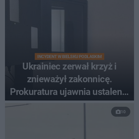
INCYDENT W BIELSKU PODLASKIM
Ukrainiec zerwał krzyż i
znieważył zakonnicę.
Prokuratura ujawnia ustalenia
w sprawie 26-latka
10