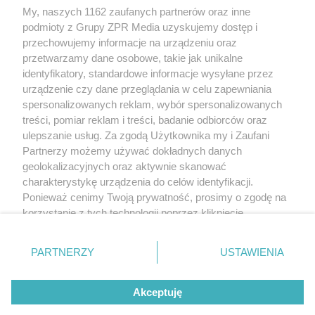
My, naszych 1162 zaufanych partnerów oraz inne
Żaden utwór zamieszczony w serwisie nie może być powielany i
podmioty z Grupy ZPR Media uzyskujemy dostęp i
rozpowszechniany lub dalej rozpowszechniany w jakikolwiek sposób (w
tym także elektroniczny lub mechaniczny) na jakimkolwiek polu
przechowujemy informacje na urządzeniu oraz
eksploatacji w jakiejkolwiek formie, włącznie z umieszczaniem w Internecie
przetwarzamy dane osobowe, takie jak unikalne
bez pisemnej zgody właściciela praw. Jakiekolwiek użycie lub
wykorzystanie utworów w całości lub w części z naruszeniem prawa, tzn.
identyfikatory, standardowe informacje wysyłane przez
bez właściwej zgody, jest zabronione pod groźbą kary i może być ścigane
urządzenie czy dane przeglądania w celu zapewniania
prawnie.
spersonalizowanych reklam, wybór spersonalizowanych
treści, pomiar reklam i treści, badanie odbiorców oraz
ulepszanie usług. Za zgodą Użytkownika my i Zaufani
Partnerzy możemy używać dokładnych danych
geolokalizacyjnych oraz aktywnie skanować
charakterystykę urządzenia do celów identyfikacji.
O nas
Ponieważ cenimy Twoją prywatność, prosimy o zgodę na
korzystanie z tych technologii poprzez kliknięcie
Informacje prawne
„Akceptuję”. Zgoda jest dobrowolna i zawsze możesz ją
zmienić/wycofać klikając przycisk ustawień prywatności
Nasze serwisy
PARTNERZY
USTAWIENIA
znajdujący się w lewym dolnym rogu strony
. Niektóre
rodzaje przetwarzania danych nie wymagają zgody
© 2026 Grupa ZPR Media
Akceptuję
użytkownika, ale masz prawo sprzeciwić się takiemu
przetwarzaniu. Preferencje będą miały zastosowanie tylko