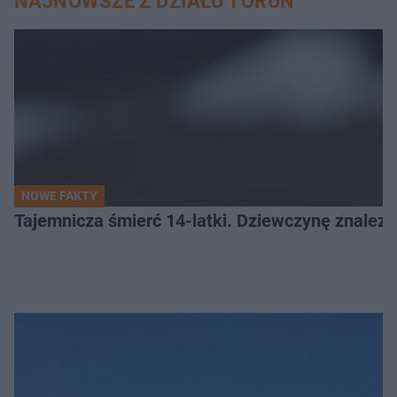
NAJNOWSZE Z DZIAŁU TORUŃ
NOWE FAKTY
Tajemnicza śmierć 14-latki. Dziewczynę znalez