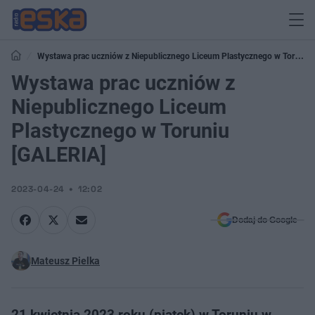
Wystawa prac uczniów z Niepublicznego Liceum Plastycznego w Toruniu
[GALERIA]
Wystawa prac uczniów z
Niepublicznego Liceum
Plastycznego w Toruniu
[GALERIA]
2023-04-24
12:02
Dodaj do Google
Mateusz Pielka
21 kwietnia 2023 roku (piątek) w Toruniu w