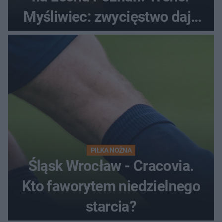
Myśliwiec: zwycięstwo daje
satysfakcję
PIŁKA NOŻNA
Śląsk Wrocław - Cracovia.
Kto faworytem niedzielnego
starcia?