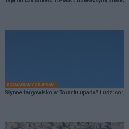
Tajemnicza śmierć 14-latki. Dziewczynę znalez
ROZMAWIAMY Z KUPCAMI
Słynne targowisko w Toruniu upada? Ludzi coraz