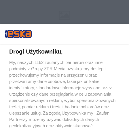
Drogi Użytkowniku,
My, naszych 1162 zaufanych partnerów oraz inne
Żaden utwór zamieszczony w serwisie nie może być powielany i
podmioty z Grupy ZPR Media uzyskujemy dostęp i
rozpowszechniany lub dalej rozpowszechniany w jakikolwiek sposób (w
tym także elektroniczny lub mechaniczny) na jakimkolwiek polu
przechowujemy informacje na urządzeniu oraz
eksploatacji w jakiejkolwiek formie, włącznie z umieszczaniem w Internecie
przetwarzamy dane osobowe, takie jak unikalne
bez pisemnej zgody właściciela praw. Jakiekolwiek użycie lub
identyfikatory, standardowe informacje wysyłane przez
wykorzystanie utworów w całości lub w części z naruszeniem prawa, tzn.
bez właściwej zgody, jest zabronione pod groźbą kary i może być ścigane
urządzenie czy dane przeglądania w celu zapewniania
prawnie.
spersonalizowanych reklam, wybór spersonalizowanych
treści, pomiar reklam i treści, badanie odbiorców oraz
ulepszanie usług. Za zgodą Użytkownika my i Zaufani
Partnerzy możemy używać dokładnych danych
geolokalizacyjnych oraz aktywnie skanować