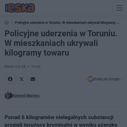
Policyjne uderzenia w Toruniu. W mieszkaniach ukrywali kilogramy
towaru
Policyjne uderzenia w Toruniu.
W mieszkaniach ukrywali
kilogramy towaru
2026-03-03
11:49
Dodaj do Google
Konrad Marzec
Ponad 6 kilogramów nielegalnych substancji
przejęli toruńscy kryminalni w wyniku szeroko