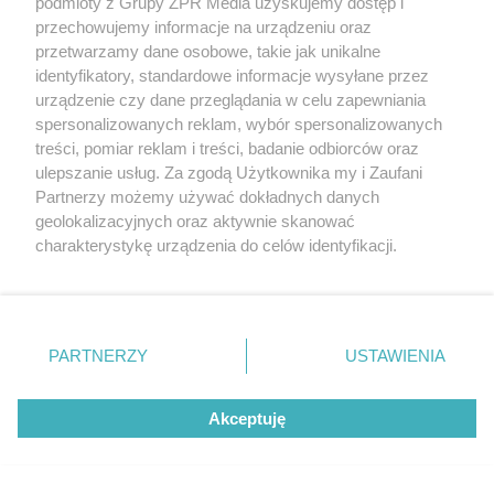
podmioty z Grupy ZPR Media uzyskujemy dostęp i
przechowujemy informacje na urządzeniu oraz
przetwarzamy dane osobowe, takie jak unikalne
identyfikatory, standardowe informacje wysyłane przez
urządzenie czy dane przeglądania w celu zapewniania
spersonalizowanych reklam, wybór spersonalizowanych
treści, pomiar reklam i treści, badanie odbiorców oraz
ulepszanie usług. Za zgodą Użytkownika my i Zaufani
Partnerzy możemy używać dokładnych danych
geolokalizacyjnych oraz aktywnie skanować
charakterystykę urządzenia do celów identyfikacji.
Ponieważ cenimy Twoją prywatność, prosimy o zgodę na
korzystanie z tych technologii poprzez kliknięcie
„Akceptuję”. Zgoda jest dobrowolna i zawsze możesz ją
zmienić/wycofać klikając przycisk ustawień prywatności
PARTNERZY
USTAWIENIA
znajdujący się w lewym dolnym rogu strony
. Niektóre
rodzaje przetwarzania danych nie wymagają zgody
Akceptuję
użytkownika, ale masz prawo sprzeciwić się takiemu
przetwarzaniu. Preferencje będą miały zastosowanie tylko
na tej witrynie.