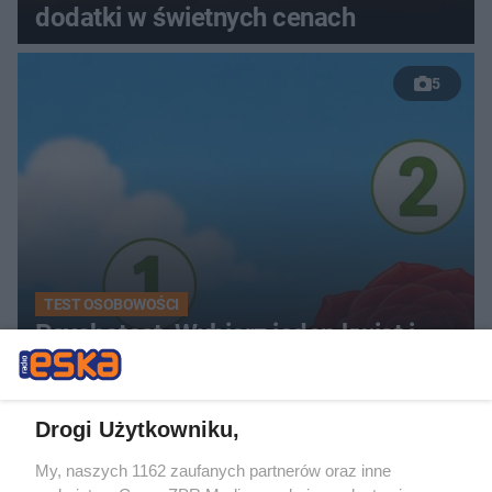
dodatki w świetnych cenach
5
TEST OSOBOWOŚCI
Psychotest. Wybierz jeden kwiat i
sprawdź, jaki masz typ osobowości
ZOBACZ WIĘCEJ
Drogi Użytkowniku,
My, naszych 1162 zaufanych partnerów oraz inne