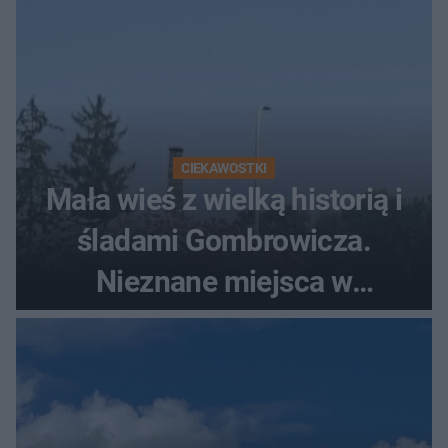
CIEKAWOSTKI
Mała wieś z wielką historią i
śladami Gombrowicza.
Nieznane miejsca w
Świętokrzyskiem