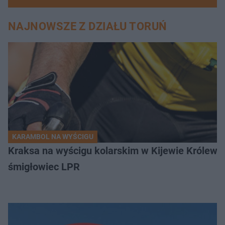
NAJNOWSZE Z DZIAŁU TORUŃ
KARAMBOL NA WYŚCIGU
Kraksa na wyścigu kolarskim w Kijewie Królews
śmigłowiec LPR